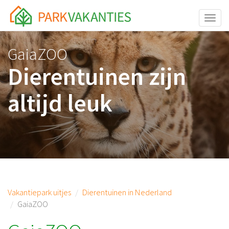
Toggle
GaiaZOO
Dierentuinen zijn
altijd leuk
Vakantiepark uitjes
Dierentuinen in Nederland
GaiaZOO