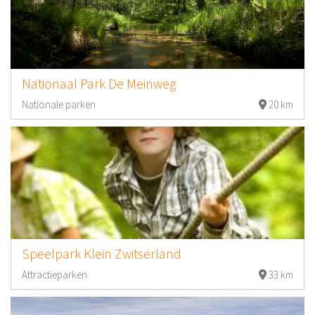
Nationaal Park De Meinweg
Nationale parken
20 km
Speelpark Klein Zwitserland
Attractieparken
33 km