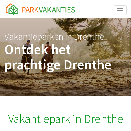
<body id="page-top">
Toggle
Vakantieparken in Drenthe
Ontdek het
prachtige Drenthe
Vakantiepark in Drenthe