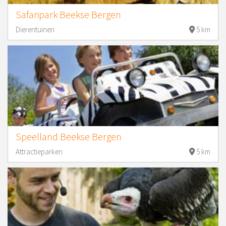
Safaripark Beekse Bergen
Dierentuinen
5 km
Speelland Beekse Bergen
Attractieparken
5 km