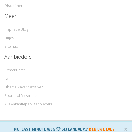
Disclaimer
Meer
Inspiratie Blog
Uitjes
Sitemap
Aanbieders
Center Parcs
Landal
Libéma Vakantieparken
Roompot Vakanties
Alle vakantiepark aanbieders
© 2008 – 2026 Parkvakanties. Gemaakt met
♥
in Sneek.
×
NU: LAST MINUTE WEG 💥 BIJ LANDAL 👉
BEKIJK DEALS