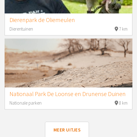
Dierenpark de Oliemeulen
Dierentuinen
7 km
Nationaal Park De Loonse en Drunense Duinen
Nationale parken
8 km
MEER UITJES