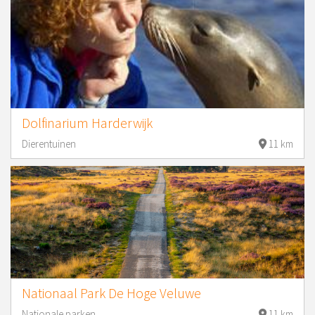
Dolfinarium Harderwijk
Dierentuinen
11 km
Nationaal Park De Hoge Veluwe
Nationale parken
11 km