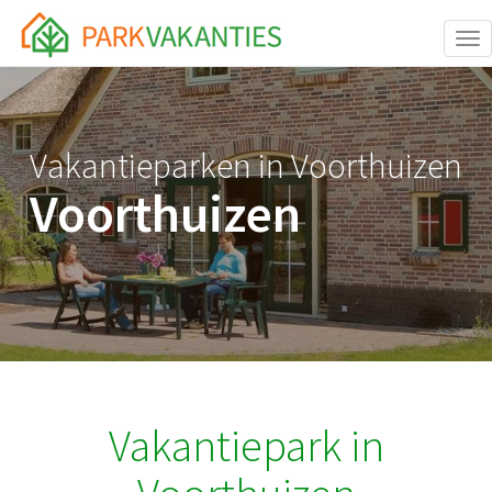
<body id="page-top">
Tog
Vakantieparken in Voorthuizen
Voorthuizen
Vakantiepark in