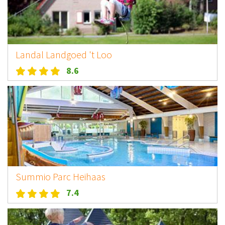
Landal Landgoed 't Loo
8.6
Summio Parc Heihaas
7.4