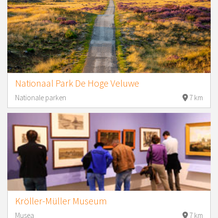
Nationaal Park De Hoge Veluwe
Nationale parken
7 km
Kröller-Müller Museum
Musea
7 km