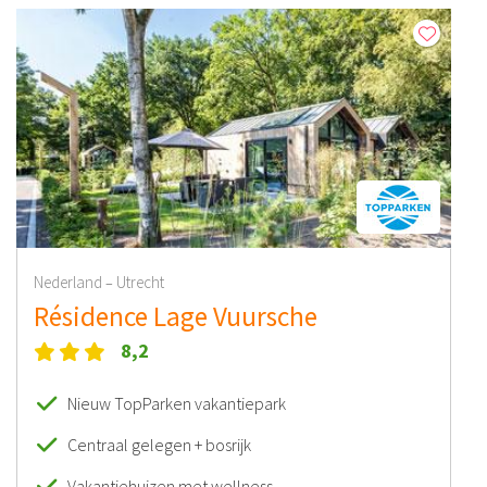
Nederland
Utrecht
–
Résidence Lage Vuursche
8,2
Nieuw TopParken vakantiepark
Centraal gelegen + bosrijk
Vakantiehuizen met wellness