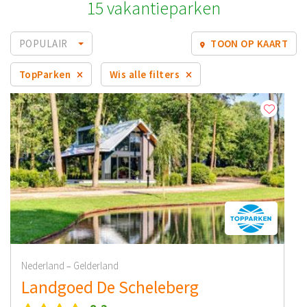
15 vakantieparken
POPULAIR
TOON OP KAART
TopParken
Wis alle filters
Nederland
Gelderland
–
Landgoed De Scheleberg