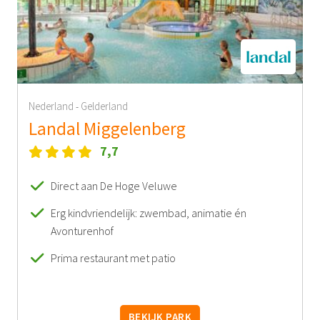
Nederland
Gelderland
-
Landal Miggelenberg
7,7
Direct aan De Hoge Veluwe
Erg kindvriendelijk: zwembad, animatie én
Avonturenhof
Prima restaurant met patio
BEKIJK PARK