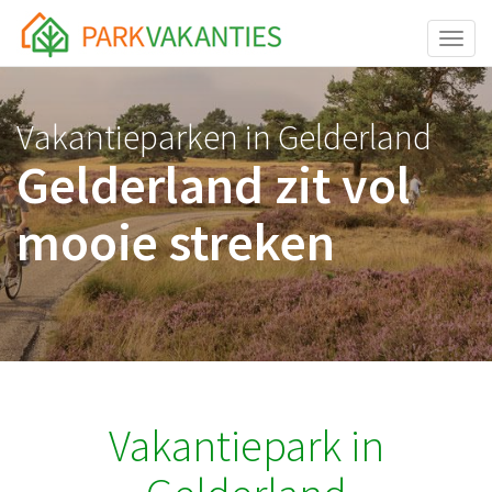
<body id="page-top">
Toggle
Vakantieparken in Gelderland
Gelderland zit vol
mooie streken
Vakantiepark in