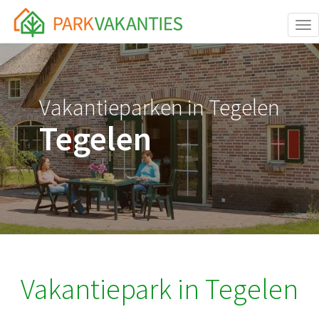
<body id="page-top">
Tog
Vakantieparken in Tegelen
Tegelen
Vakantiepark in Tegelen