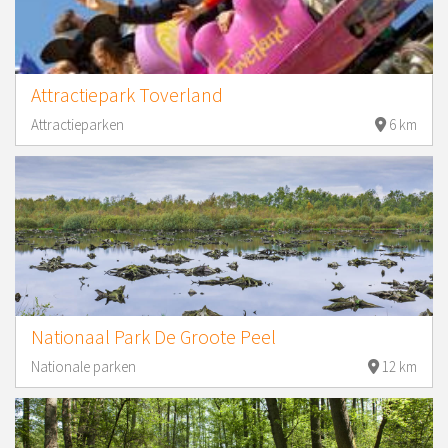
Attractiepark Toverland
Attractieparken
6 km
Nationaal Park De Groote Peel
Nationale parken
12 km