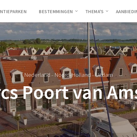
NTIEPARKEN
BESTEMMINGEN
THEMA'S
AANBIED
Nederland
Noord-Holland
Uitdam
–
–
cs Poort van A