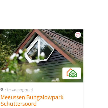
6 km van Berg en Dal
Meeussen Bungalowpark
Schuttersoord