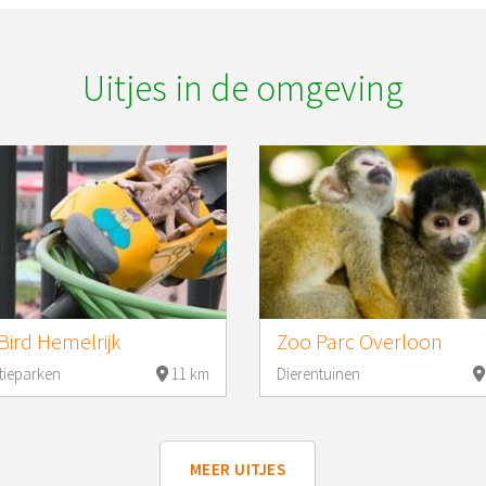
Uitjes in de omgeving
yBird Hemelrijk
Zoo Parc Overloon
tieparken
11 km
Dierentuinen
MEER UITJES