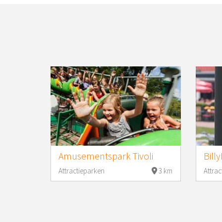
Amusementspark Tivoli
Bill
Attractieparken
3 km
Attrac