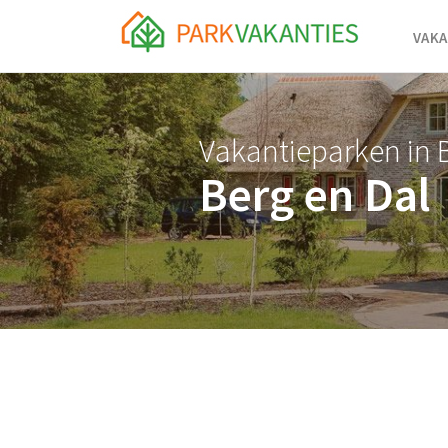
<body id="page-top">
VAKA
Vakantieparken in 
Berg en Dal