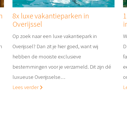
n
8x luxe vakantieparken in
1
Overijssel
i
Op zoek naar een luxe vakantiepark in
W
n
Overijssel? Dan zit je hier goed, want wij
D
hebben de mooiste exclusieve
f
bestemmingen voor je verzameld. Dit zijn dé
e
luxueuse Overijsselse…
o
Lees verder
L