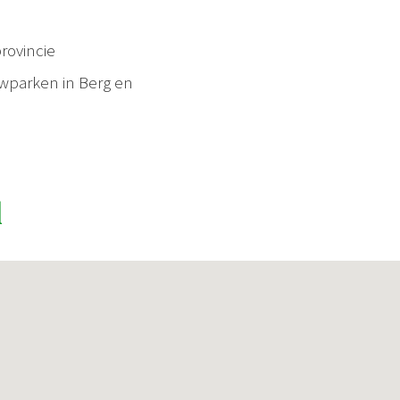
rovincie
owparken in Berg en
l