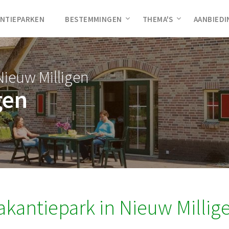
NTIEPARKEN
BESTEMMINGEN
THEMA'S
AANBIED
Nieuw Milligen
gen
akantiepark in Nieuw Millig