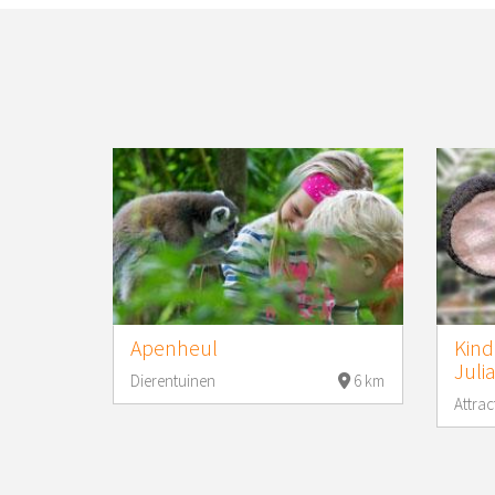
Apenheul
Kind
Juli
Dierentuinen
6 km
Attrac