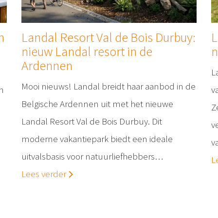
n
Landal Resort Val de Bois Durbuy:
L
nieuw Landal resort in de
n
Ardennen
L
Mooi nieuws! Landal breidt haar aanbod in de
n
v
Belgische Ardennen uit met het nieuwe
Z
Landal Resort Val de Bois Durbuy. Dit
v
moderne vakantiepark biedt een ideale
v
uitvalsbasis voor natuurliefhebbers…
L
Lees verder