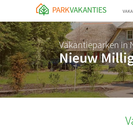
<body id="page-top">
VAKA
Vakantieparken in 
Nieuw Milli
V