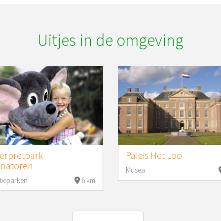
Uitjes in de omgeving
erpretpark
Paleis Het Loo
anatoren
Musea
tieparken
6 km