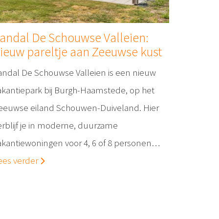
andal De Schouwse Valleien:
ieuw pareltje aan Zeeuwse kust
andal De Schouwse Valleien is een nieuw
akantiepark bij Burgh-Haamstede, op het
eeuwse eiland Schouwen-Duiveland. Hier
erblijf je in moderne, duurzame
akantiewoningen voor 4, 6 of 8 personen…
ees verder