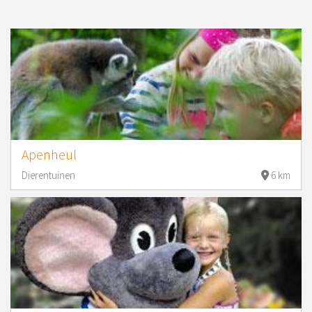
Apenheul
Dierentuinen
6 km