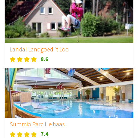
Landal Landgoed 't Loo
8.6
Summio Parc Heihaas
7.4