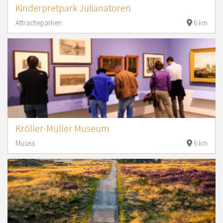
Kinderpretpark Julianatoren
Attractieparken
6 km
Kröller-Müller Museum
Musea
6 km