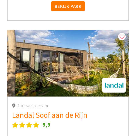
BEKIJK PARK
2 km van Leersum
Landal Soof aan de Rijn
9,9