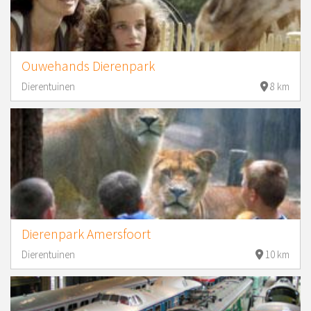
Ouwehands Dierenpark
Dierentuinen
8 km
Dierenpark Amersfoort
Dierentuinen
10 km