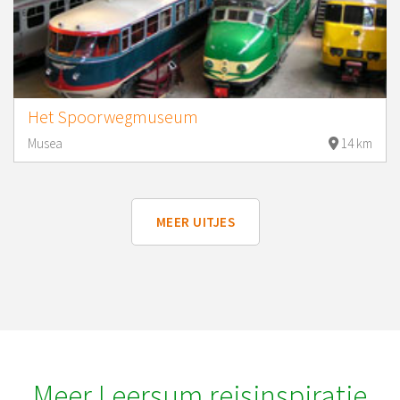
Het Spoorwegmuseum
Musea
14 km
MEER UITJES
Meer Leersum reisinspiratie