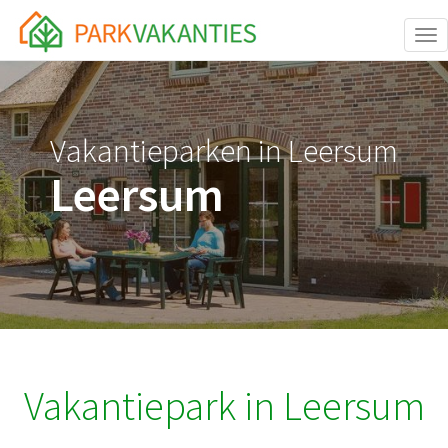
<body id="page-top">
Tog
Vakantieparken in Leersum
Leersum
Vakantiepark in Leersum