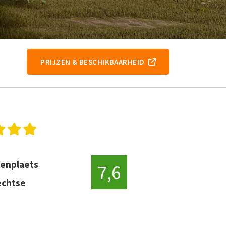
PRIJZEN & BESCHIKBAARHEID
tenplaets
7,6
echtse