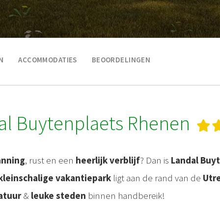
N
ACCOMMODATIES
BEOORDELINGEN
al Buytenplaets Rhenen
anning
, rust en een
heerlijk verblijf
? Dan is
Landal Buy
kleinschalige vakantiepark
ligt aan de rand van de
Utr
atuur
&
leuke steden
binnen handbereik!