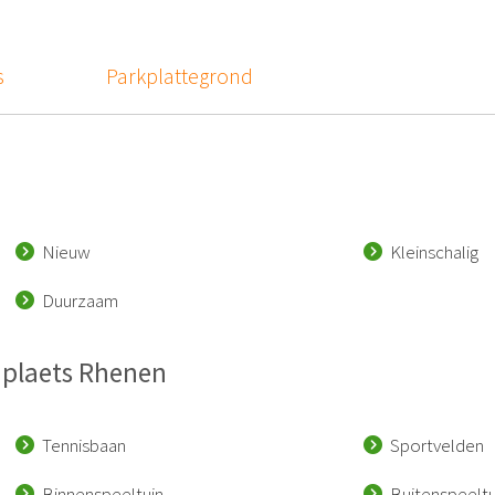
s
Parkplattegrond
Nieuw
Kleinschalig
Duurzaam
enplaets Rhenen
Tennisbaan
Sportvelden
Binnenspeeltuin
Buitenspeeltu