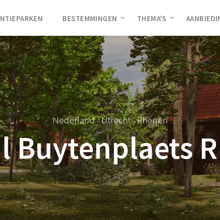
NTIEPARKEN
BESTEMMINGEN
THEMA'S
AANBIED
Nederland
Utrecht
Rhenen
–
–
l Buytenplaets 