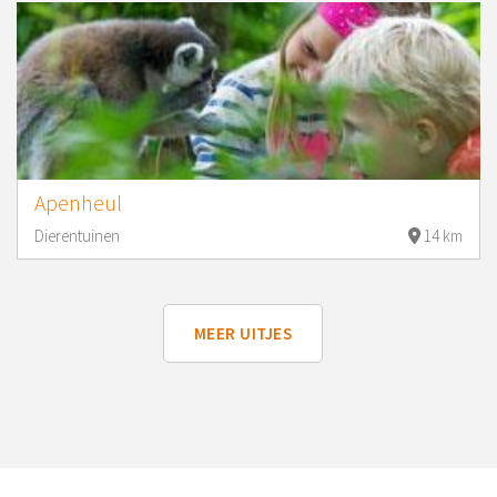
Apenheul
Dierentuinen
14 km
MEER UITJES