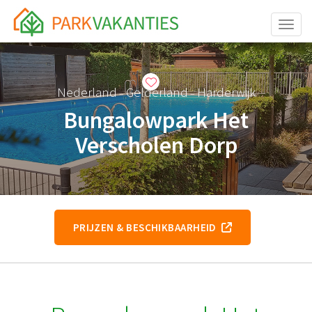
Toggle
Nederland
Gelderland
Harderwijk
–
–
Bungalowpark Het
Verscholen Dorp
PRIJZEN & BESCHIKBAARHEID