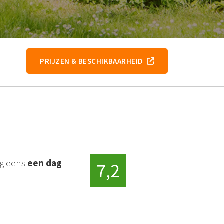
PRIJZEN & BESCHIKBAARHEID
og eens
een dag
7,2