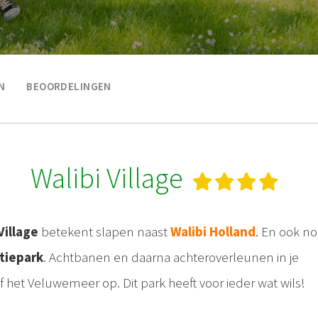
N
BEOORDELINGEN
Walibi Village
Village
betekent slapen naast
Walibi Holland
. En ook n
ctiepark
. Achtbanen en daarna achteroverleunen in je
f het Veluwemeer op. Dit park heeft voor ieder wat wils!