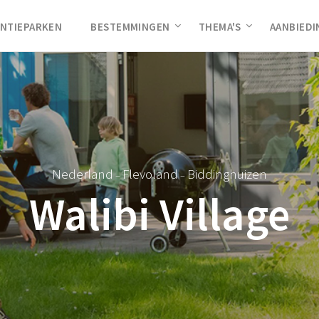
NTIEPARKEN
BESTEMMINGEN
THEMA'S
AANBIED
Nederland
Flevoland
Biddinghuizen
–
–
Walibi Village