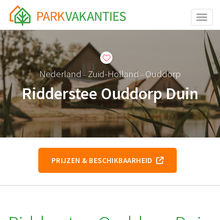
Toggle
Nederland
Zuid-Holland
Ouddorp
–
–
Ridderstee Ouddorp Duin
PRIJZEN & BESCHIKBAARHEID