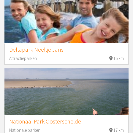
Deltapark Neeltje Jans
Attractieparken
16 km
Nationaal Park Oosterschelde
Nationale parken
17 km