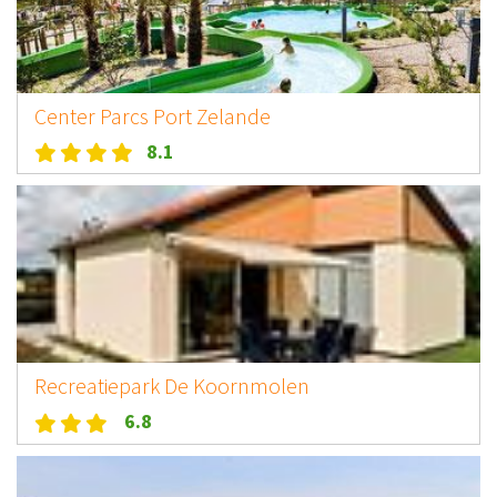
Center Parcs Port Zelande
8.1
Recreatiepark De Koornmolen
6.8