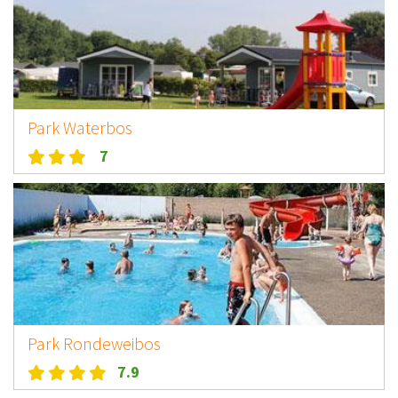
Park Waterbos
7
Park Rondeweibos
7.9