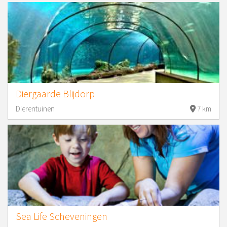
Diergaarde Blijdorp
Dierentuinen
7 km
Sea Life Scheveningen