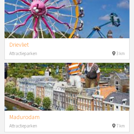
Drievliet
Attractieparken
3 km
Madurodam
Attractieparken
7 km