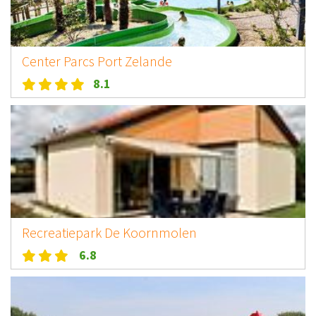
Center Parcs Port Zelande
8.1
Recreatiepark De Koornmolen
6.8