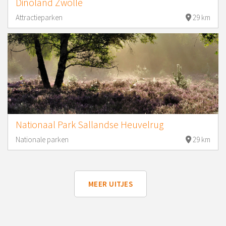
Dinoland Zwolle
Attractieparken
29 km
Nationaal Park Sallandse Heuvelrug
Nationale parken
29 km
MEER UITJES