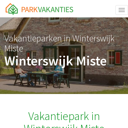
<body id="page-top">
Tog
Vakantieparken in Winterswijk
Miste
Winterswijk Miste
Vakantiepark in