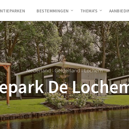
NTIEPARKEN
BESTEMMINGEN
THEMA'S
AANBIED
Nederland
Gelderland
Lochem
–
–
epark De Loche