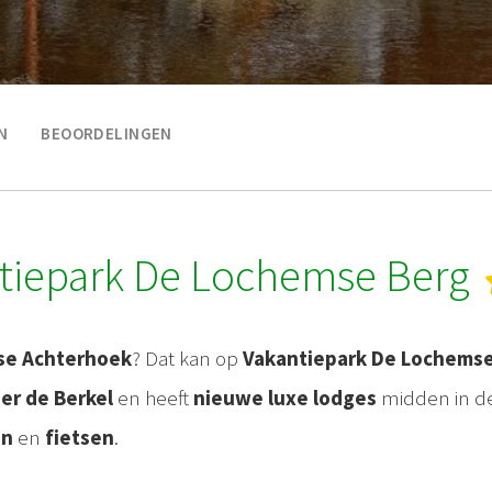
N
BEOORDELINGEN
tiepark De Lochemse Berg
se Achterhoek
? Dat kan op
Vakantiepark De Lochems
ier de Berkel
en heeft
nieuwe luxe lodges
midden in d
en
en
fietsen
.