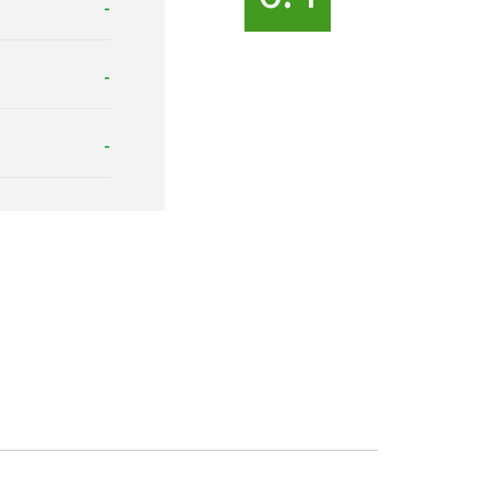
-
-
-