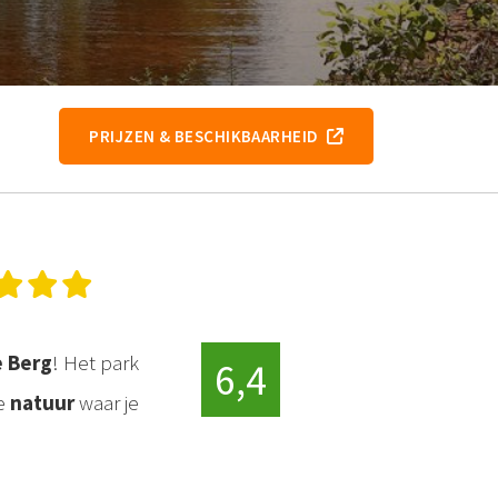
PRIJZEN & BESCHIKBAARHEID
e Berg
! Het park
6,4
e
natuur
waar je