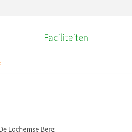
Faciliteiten
s
k De Lochemse Berg