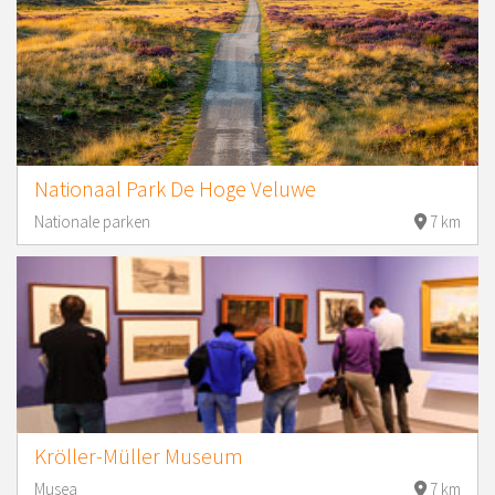
Nationaal Park De Hoge Veluwe
Nationale parken
7 km
Kröller-Müller Museum
Musea
7 km