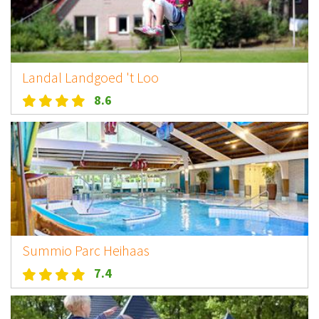
Landal Landgoed 't Loo
8.6
Summio Parc Heihaas
7.4