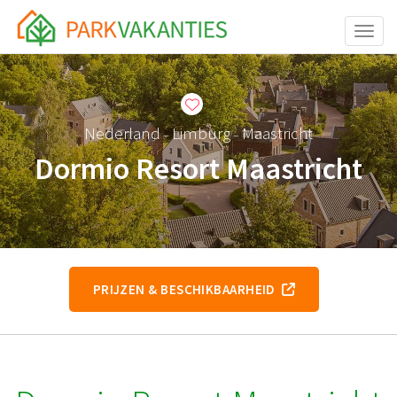
Toggle
Nederland
Limburg
Maastricht
–
–
Dormio Resort Maastricht
PRIJZEN & BESCHIKBAARHEID