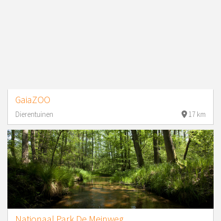
GaiaZOO
Dierentuinen
17 km
Nationaal Park De Meinweg