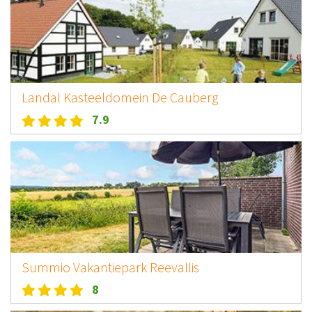
Landal Kasteeldomein De Cauberg
7.9
Summio Vakantiepark Reevallis
8