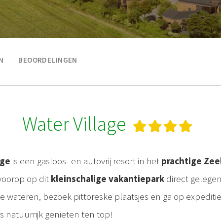
N
BEOORDELINGEN
Water Village
age
is een gasloos- en autovrij resort in het
prachtige Zee
voorop op dit
kleinschalige vakantiepark
direct gelege
 wateren, bezoek pittoreske plaatsjes en ga op expeditie
is natuurrijk genieten ten top!