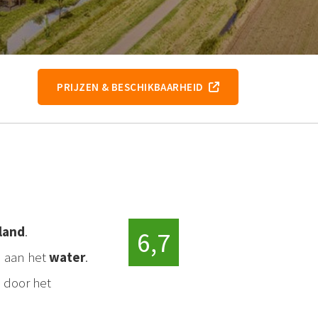
PRIJZEN & BESCHIKBAARHEID
land
.
6,7
n aan het
water
.
 door het