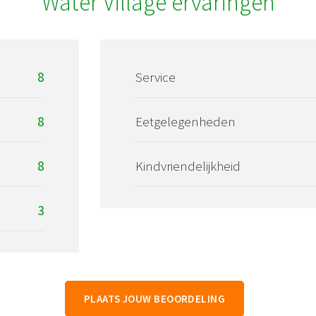
Water Village ervaringen
8
Service
8
Eetgelegenheden
8
Kindvriendelijkheid
3
PLAATS JOUW BEOORDELING