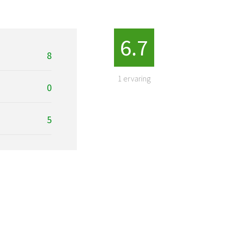
6.7
8
1
ervaring
0
5