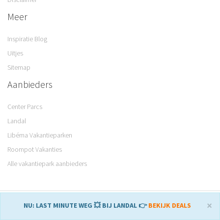
Meer
Inspiratie Blog
Uitjes
Sitemap
Aanbieders
Center Parcs
Landal
Libéma Vakantieparken
Roompot Vakanties
Alle vakantiepark aanbieders
© 2008 – 2026 Parkvakanties. Gemaakt met
♥
in Sneek.
×
NU: LAST MINUTE WEG 💥 BIJ LANDAL 👉
BEKIJK DEALS