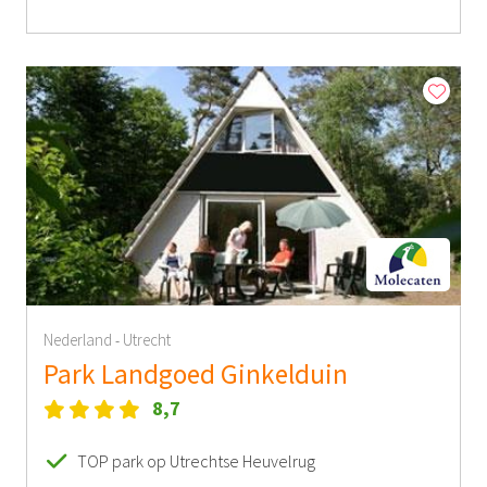
Nederland
Utrecht
-
Park Landgoed Ginkelduin
8,7
TOP park op Utrechtse Heuvelrug