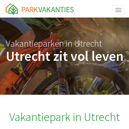
<body id="page-top">
Toggle
Vakantieparken in Utrecht
Utrecht zit vol leven
Vakantiepark in Utrecht