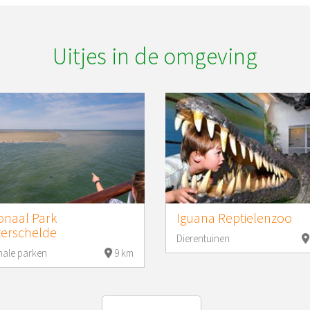
Uitjes in de omgeving
onaal Park
Iguana Reptielenzoo
erschelde
Dierentuinen
nale parken
9 km