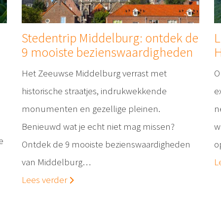
e
Stedentrip Middelburg: ontdek de
L
9 mooiste bezienswaardigheden
H
Het Zeeuwse Middelburg verrast met
O
historische straatjes, indrukwekkende
e
monumenten en gezellige pleinen.
n
Benieuwd wat je echt niet mag missen?
w
e
Ontdek de 9 mooiste bezienswaardigheden
o
van Middelburg…
L
Lees verder