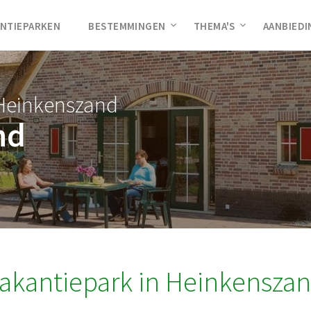
NTIEPARKEN
BESTEMMINGEN
THEMA'S
AANBIED
 Heinkenszand
nd
akantiepark in Heinkensza