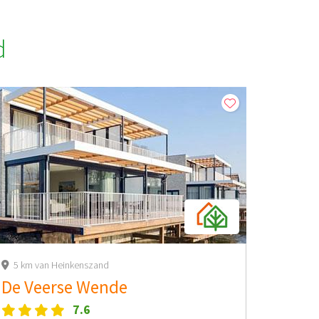
d
5 km van Heinkenszand
De Veerse Wende
7.6