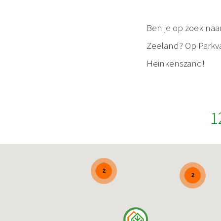
Ben je op zoek naa
Zeeland? Op Parkvak
Heinkenszand!
1
2
2