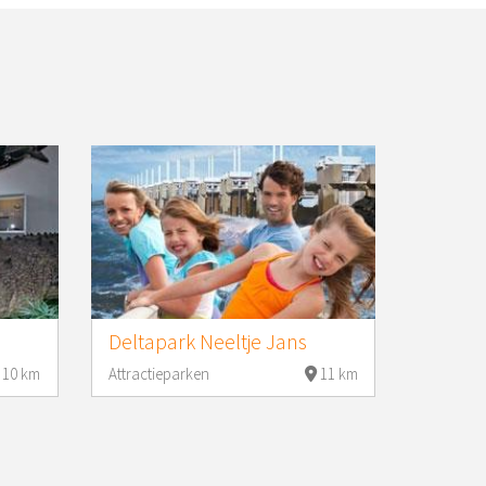
Deltapark Neeltje Jans
10 km
Attractieparken
11 km