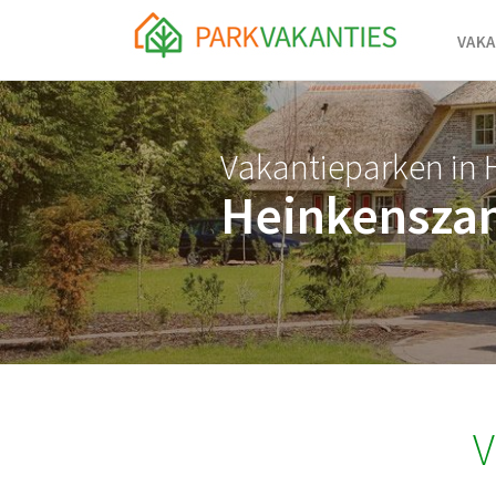
<body id="page-top">
VAKA
Vakantieparken in
Heinkensza
V