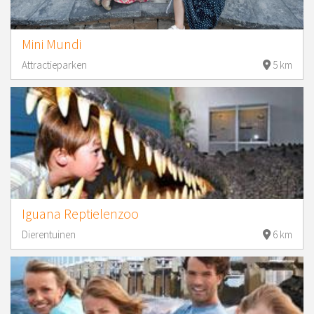
Mini Mundi
Attractieparken
5 km
Iguana Reptielenzoo
Dierentuinen
6 km