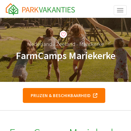
Toggle
Nederland
Zeeland
Meliskerke
–
–
FarmCamps Mariekerke
PRIJZEN & BESCHIKBAARHEID