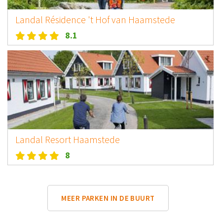
Landal Résidence 't Hof van Haamstede
8.1
Landal Resort Haamstede
8
MEER PARKEN IN DE BUURT