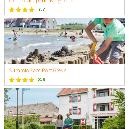
Landal Villapark Livingstone
7.7
Summio Parc Port Greve
8.6