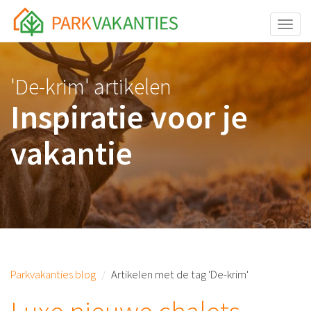
<body id="page-top">
Toggle
'De-krim' artikelen
Inspiratie voor je
vakantie
Parkvakanties blog
Artikelen met de tag 'De-krim'