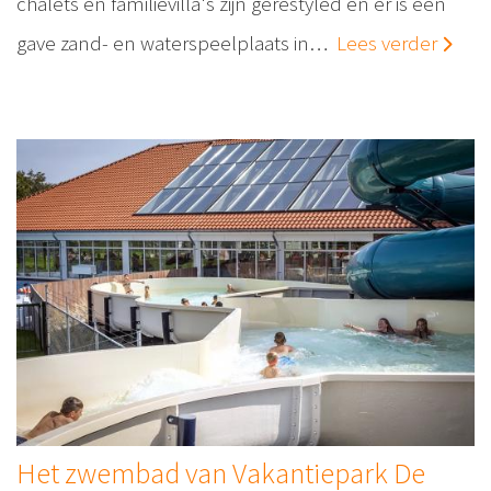
chalets en familievilla's zijn gerestyled én er is een
gave zand- en waterspeelplaats in…
Lees verder
Het zwembad van Vakantiepark De