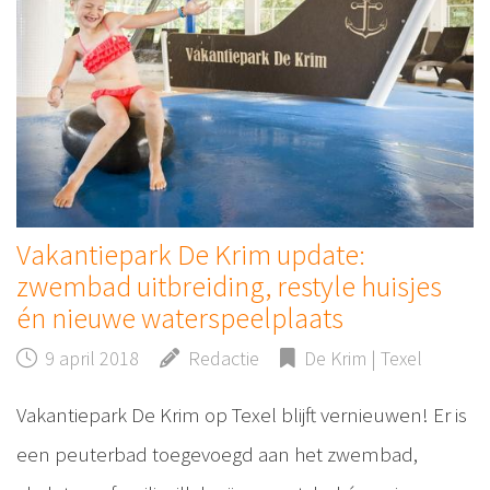
Vakantiepark De Krim update:
zwembad uitbreiding, restyle huisjes
én nieuwe waterspeelplaats
9 april 2018
Redactie
De Krim | Texel
Vakantiepark De Krim op Texel blijft vernieuwen! Er is
een peuterbad toegevoegd aan het zwembad,