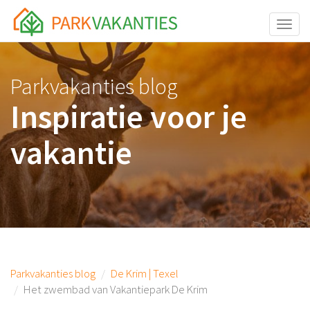
<body id="page-top">
Toggle
Parkvakanties blog
Inspiratie voor je
vakantie
Parkvakanties blog
De Krim | Texel
Het zwembad van Vakantiepark De Krim