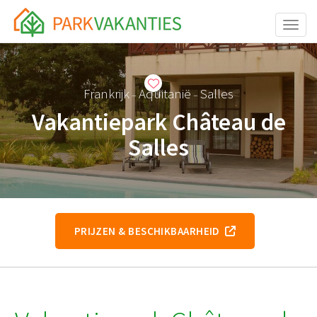
Toggle
Frankrijk
Aquitanië
Salles
–
–
Vakantiepark Château de
Salles
PRIJZEN & BESCHIKBAARHEID