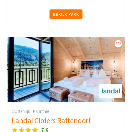
BEKIJK PARK
Oostenrijk
Karinthië
-
Landal Clofers Rattendorf
7.6