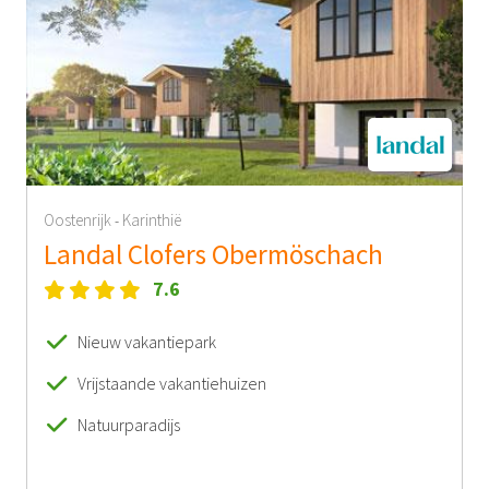
Oostenrijk
Karinthië
-
Landal Clofers Obermöschach
7.6
Nieuw vakantiepark
Vrijstaande vakantiehuizen
Natuurparadijs