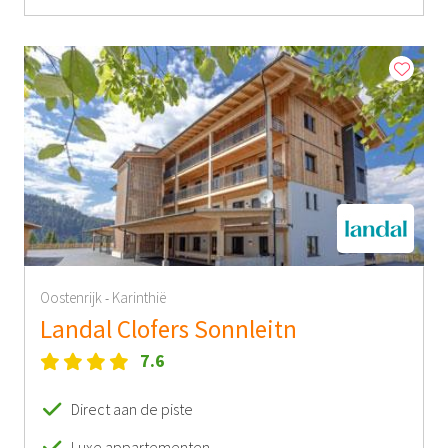
Oostenrijk
Karinthië
-
Landal Clofers Sonnleitn
7.6
Direct aan de piste
Luxe appartementen