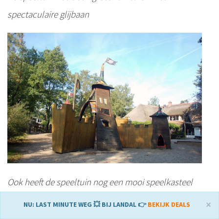
spectaculaire glijbaan
Ook heeft de speeltuin nog een mooi speelkasteel
×
NU: LAST MINUTE WEG 💥 BIJ LANDAL 👉
BEKIJK DEALS