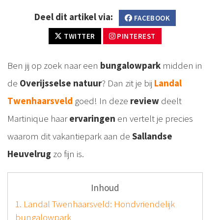
Deel dit artikel via:
FACEBOOK
TWITTER
PINTEREST
Ben jij op zoek naar een
bungalowpark
midden in
de
Overijsselse natuur
? Dan zit je bij
Landal
Twenhaarsveld
goed! In deze
review
deelt
Martinique haar
ervaringen
en vertelt je precies
waarom dit vakantiepark aan de
Sallandse
Heuvelrug
zo fijn is.
Inhoud
1. Landal Twenhaarsveld: Hondvriendelijk
bungalowpark