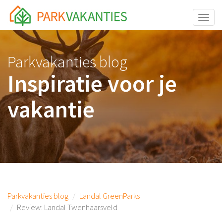
<body id="page-top">
Toggle
Parkvakanties blog
Inspiratie voor je
vakantie
Parkvakanties blog
Landal GreenParks
Review: Landal Twenhaarsveld