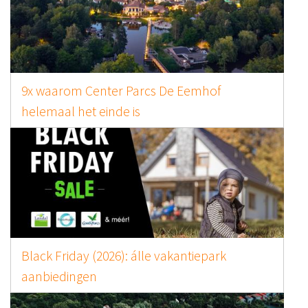
9x waarom Center Parcs De Eemhof
helemaal het einde is
Black Friday (2026): álle vakantiepark
aanbiedingen