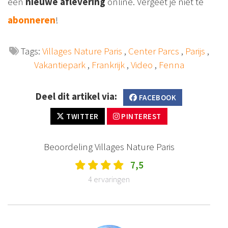
een
nieuwe aflevering
online. Vergeet je niet te
abonneren
!
Tags:
Villages Nature Paris
,
Center Parcs
,
Parijs
,
Vakantiepark
,
Frankrijk
,
Video
,
Fenna
Deel dit artikel via:
FACEBOOK
TWITTER
PINTEREST
Beoordeling Villages Nature Paris
7,5
4 ervaringen