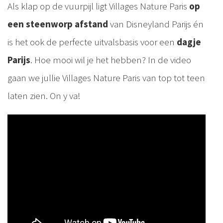
Als klap op de vuurpijl ligt Villages Nature Paris
op
een steenworp afstand
van Disneyland Parijs én
is het ook de perfecte uitvalsbasis voor een
dagje
Parijs
. Hoe mooi wil je het hebben? In de video
gaan we jullie Villages Nature Paris van top tot teen
laten zien. On y va!