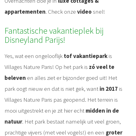
Overnachten doe je in
luxe cottages &
appartementen
. Check onze
video
snel!
Fantastische vakantieplek bij
Disneyland Parijs!
Yes, wat een ongelooflijk
tof vakantiepark
is
Villages Nature Paris! Op het park is
zó veel te
beleven
en alles ziet er bijzonder goed uit! Het
park oogt nieuw en dat is niet gek, want
in 2017
is
Villages Nature Paris pas geopend. Het terrein is
mooi uitgestrekt en je zit hier echt
midden in de
natuur
. Het park bestaat namelijk uit veel groen,
prachtige vijvers (met veel vogels!) en een
groter