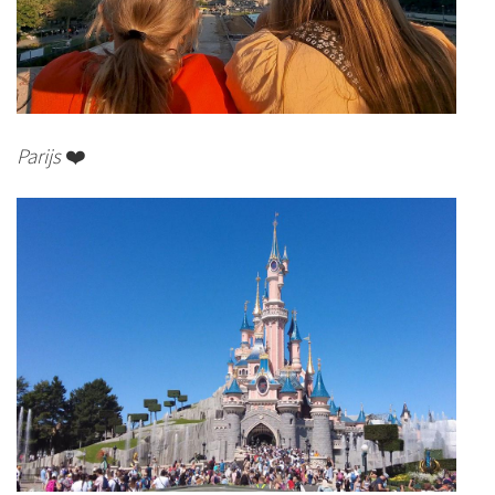
Parijs
❤️