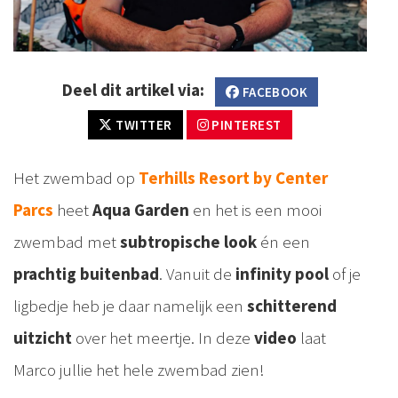
Deel dit artikel via:
FACEBOOK
TWITTER
PINTEREST
Het zwembad op
Terhills Resort by Center
Parcs
heet
Aqua Garden
en het is een mooi
zwembad met
subtropische look
én een
prachtig buitenbad
. Vanuit de
infinity pool
of je
ligbedje heb je daar namelijk een
schitterend
uitzicht
over het meertje. In deze
video
laat
Marco jullie het hele zwembad zien!