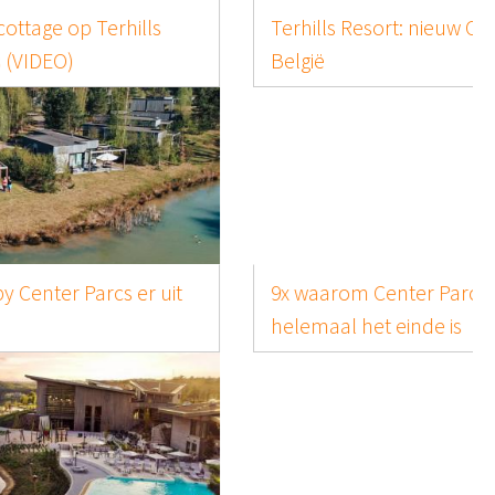
Terhills Resort: nieuw Center Parcs park in
België
9x waarom Center Parcs De Eemhof
helemaal het einde is