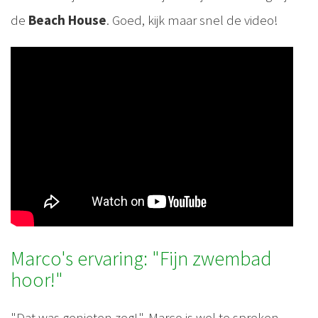
de
Beach House
. Goed, kijk maar snel de video!
Marco's ervaring: "Fijn zwembad
hoor!"
"Dat was genieten zeg!", Marco is wel te spreken