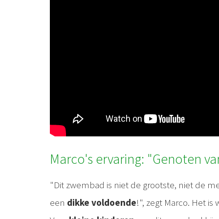
Marco's ervaring: "Genoten v
"Dit zwembad is niet de grootste, niet de me
een
dikke voldoende
!", zegt Marco. Het i