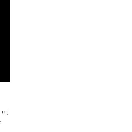
 mij
.