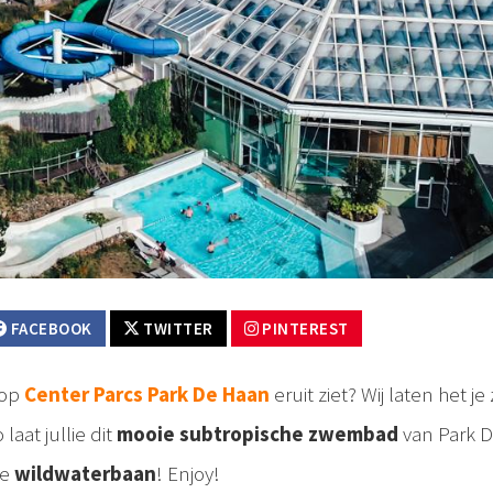
FACEBOOK
TWITTER
PINTEREST
op
Center Parcs Park De Haan
eruit ziet? Wij laten het je
 laat jullie dit
mooie subtropische zwembad
van Park 
de
wildwaterbaan
! Enjoy!