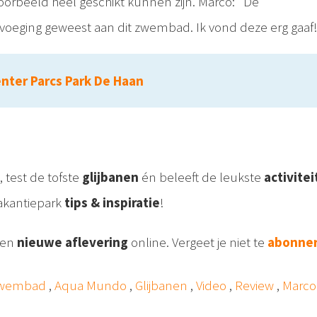
orbeeld heel geschikt kunnen zijn. Marco: "De
evoeging geweest aan dit zwembad. Ik vond deze erg gaaf
enter Parcs Park De Haan
, test de tofste
glijbanen
én beleeft de leukste
activite
vakantiepark
tips & inspiratie
!
een
nieuwe aflevering
online. Vergeet je niet te
abonne
wembad
,
Aqua Mundo
,
Glijbanen
,
Video
,
Review
,
Marco