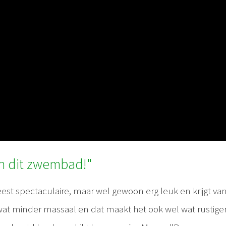
an dit zwembad!"
est spectaculaire, maar wel gewoon erg leuk en krijgt van
s wat minder massaal en dat maakt het ook wel wat rustiger