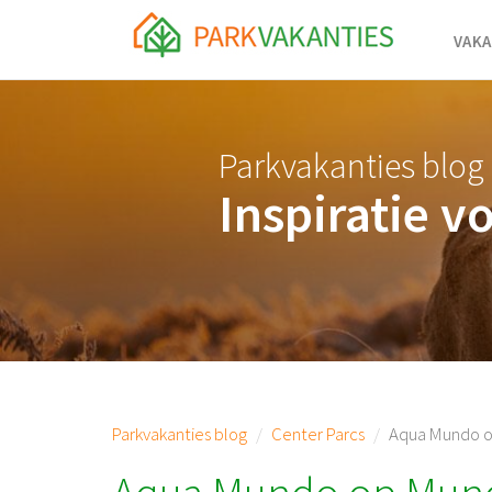
<body id="page-top">
VAKA
Parkvakanties blog
Inspiratie v
Parkvakanties blog
Center Parcs
Aqua Mundo o