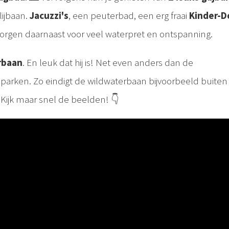
lijbaan.
Jacuzzi's
, een peuterbad, een erg fraai
Kinder-D
orgen daarnaast voor veel waterpret en ontspanning.
rbaan
. En leuk dat hij is! Net even anders dan de
arken. Zo eindigt de wildwaterbaan bijvoorbeeld buiten 
 Kijk maar snel de beelden! 👇