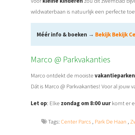
Voor
kleine kinderen
zou dit zwembad bijvo
wildwaterbaan is natuurlijk een perfecte to
Méér info & boeken
→
Bekijk Bekijk C
Marco @ Parkvakanties
Marco ontdekt de mooiste
vakantieparken
Dát is Marco @ Parkvakanties! Voor al jouw 
Let op
: Elke
zondag om 8:00 uur
komt er 
Tags:
Center Parcs
,
Park De Haan
,
Z