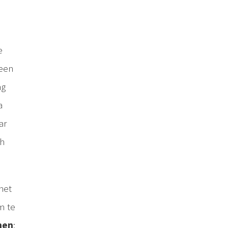
e
 een
ag
a
ar
h
 het
m te
anen
: