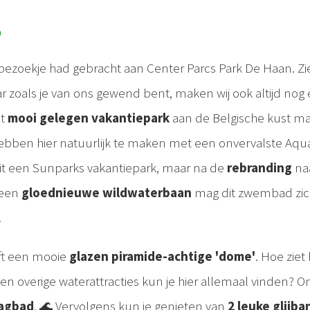
o
ezoekje had gebracht aan Center Parcs Park De Haan. Zi
ar zoals je van ons gewend bent, maken wij ook altijd nog
it
mooi gelegen vakantiepark
aan de Belgische kust m
ebben hier natuurlijk te maken met een onvervalste Aqu
dit een Sunparks vakantiepark, maar na de
rebranding
na
 een
gloednieuwe wildwaterbaan
mag dit zwembad zic
!
eft een mooie
glazen piramide-achtige 'dome'
. Hoe ziet
en overige waterattracties kun je hier allemaal vinden? O
lagbad
. 🌊 Vervolgens kun je genieten van
2 leuke glijb