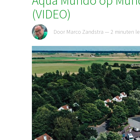
Aqua Mundo op Mund
(VIDEO)
Door Marco Zandstra — 2 minuten l