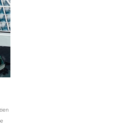
 zien
De