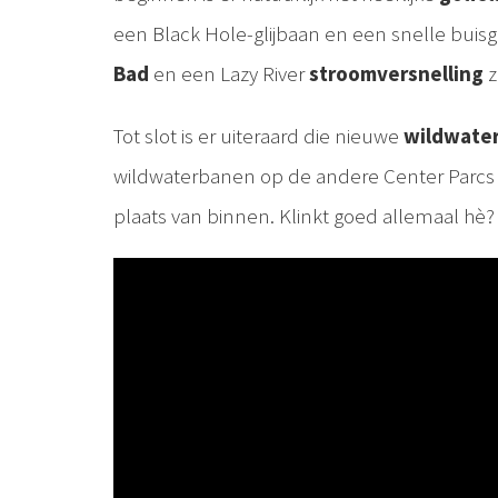
een Black Hole-glijbaan en een snelle buisg
Bad
en een Lazy River
stroomversnelling
z
Tot slot is er uiteraard die nieuwe
wildwate
wildwaterbanen op de andere Center Parcs p
plaats van binnen. Klinkt goed allemaal hè?