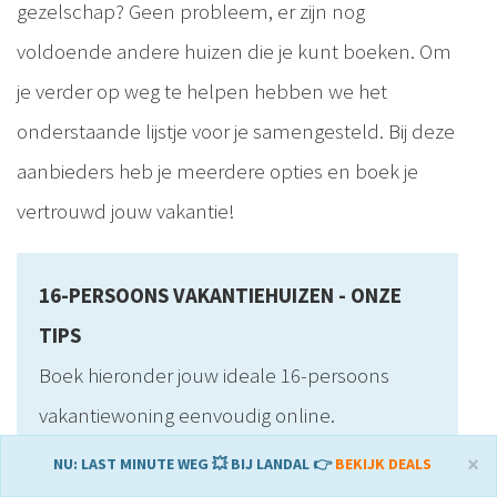
gezelschap? Geen probleem, er zijn nog
voldoende andere huizen die je kunt boeken. Om
je verder op weg te helpen hebben we het
onderstaande lijstje voor je samengesteld. Bij deze
aanbieders heb je meerdere opties en boek je
vertrouwd jouw vakantie!
16-PERSOONS VAKANTIEHUIZEN - ONZE
TIPS
Boek hieronder jouw ideale 16-persoons
vakantiewoning eenvoudig online.
Landal GreenParks →
Bekijk alle
×
NU: LAST MINUTE WEG 💥 BIJ LANDAL 👉
BEKIJK DEALS
vakantiehuizen van 14 tot 26 personen