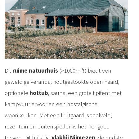
Dit
ruime natuurhuis
(>1000m³!) biedt een
geweldige veranda, houtgestookte open haard,
optionele
hottub
, sauna, een grote tipitent met
kampvuur ervoor en een nostalgische
woonkeuken. Met een fruitgaard, speelveld,
rozentuin en buitenspellen is het hier goed
toeven. Dit huis ligt
vlakbij Nijmegen
, de oudste