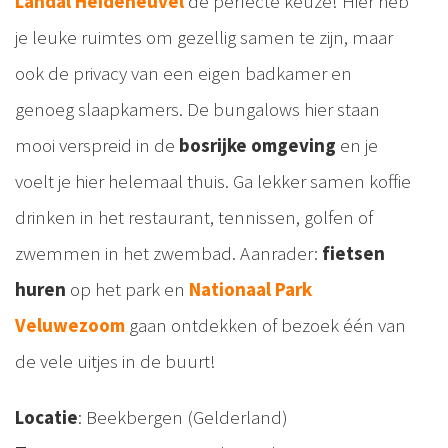
Landal Heideheuvel
de perfecte keuze! Hier heb
je leuke ruimtes om gezellig samen te zijn, maar
ook de privacy van een eigen badkamer en
genoeg slaapkamers. De bungalows hier staan
mooi verspreid in de
bosrijke omgeving
en je
voelt je hier helemaal thuis. Ga lekker samen koffie
drinken in het restaurant, tennissen, golfen of
zwemmen in het zwembad. Aanrader:
fietsen
huren
op het park en
Nationaal Park
Veluwezoom
gaan ontdekken of bezoek één van
de vele uitjes in de buurt!
Locatie
: Beekbergen (Gelderland)