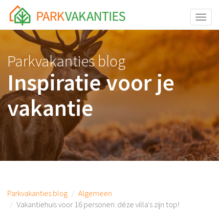
<body id="page-top">
Toggle
Parkvakanties blog
Inspiratie voor je
vakantie
Parkvakanties blog
Algemeen
Vakantiehuis voor 16 personen: déze villa's zijn top!