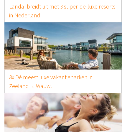
Landal breidt uit met 3 super-de-luxe resorts
in Nederland
8x Dé meest luxe vakantieparken in
Zeeland→ Wauw!