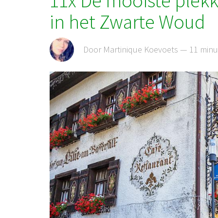
11x De mooiste plek
in het Zwarte Woud
Door Martinique Koevoets — 11 minu