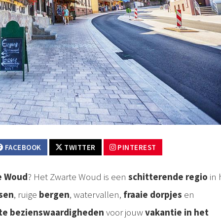
FACEBOOK
TWITTER
PINTEREST
te Woud
? Het Zwarte Woud is een
schitterende regio
in 
sen
, ruige
bergen
, watervallen,
fraaie dorpjes
en
te bezienswaardigheden
voor jouw
vakantie in het