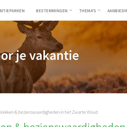
NTIEPARKEN
BESTEMMINGEN
THEMA'S
AANBIED
oor je vakantie
plekken & bezienswaardigheden in het Zwarte Woud