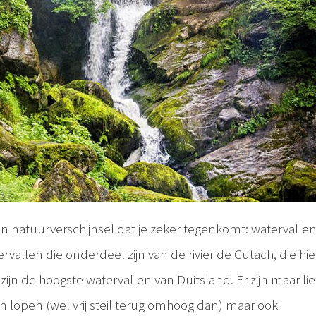
een natuurverschijnsel dat je zeker tegenkomt: watervalle
rvallen die onderdeel zijn van de rivier de Gutach, die hie
ijn de hoogste watervallen van Duitsland. Er zijn maar lie
 lopen (wel vrij steil terug omhoog dan) maar ook