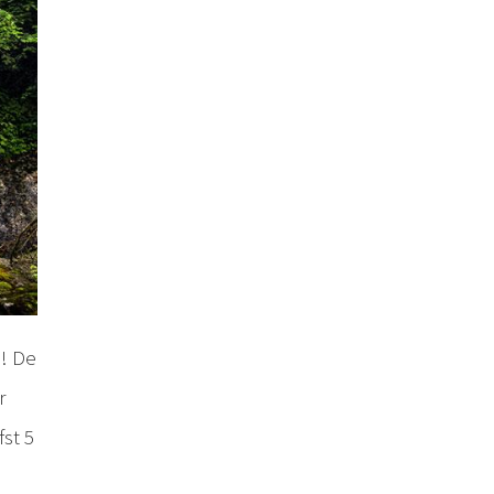
n! De
r
fst 5