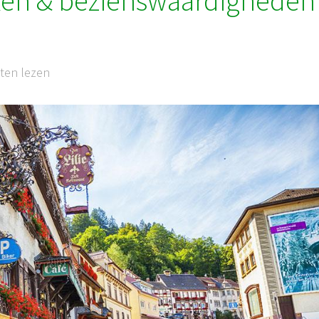
ken & bezienswaardigheden
ten lezen