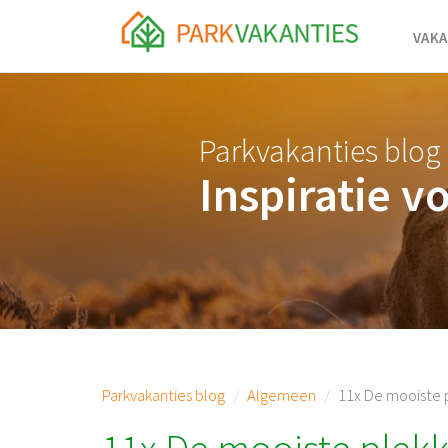
<body id="page-top">
VAKA
Parkvakanties blog
Inspiratie v
Parkvakanties blog
Algemeen
11x De mooiste 