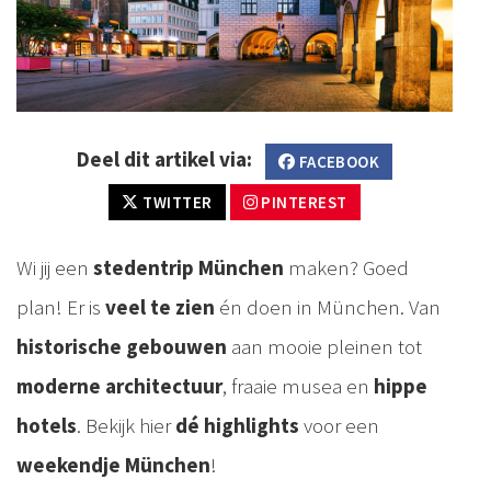
Deel dit artikel via:
FACEBOOK
TWITTER
PINTEREST
Wi jij een
stedentrip München
maken? Goed
plan! Er is
veel te zien
én doen in München. Van
historische gebouwen
aan mooie pleinen tot
moderne architectuur
, fraaie musea en
hippe
hotels
. Bekijk hier
dé highlights
voor een
weekendje München
!