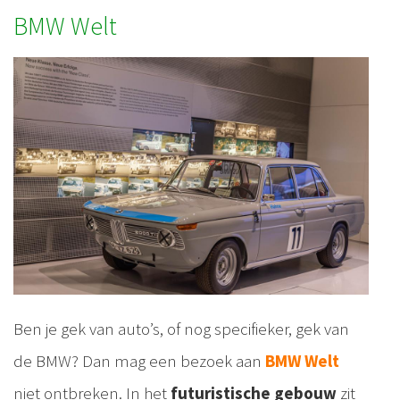
BMW Welt
Ben je gek van auto’s, of nog specifieker, gek van
de BMW? Dan mag een bezoek aan
BMW Welt
niet ontbreken. In het
futuristische gebouw
zit