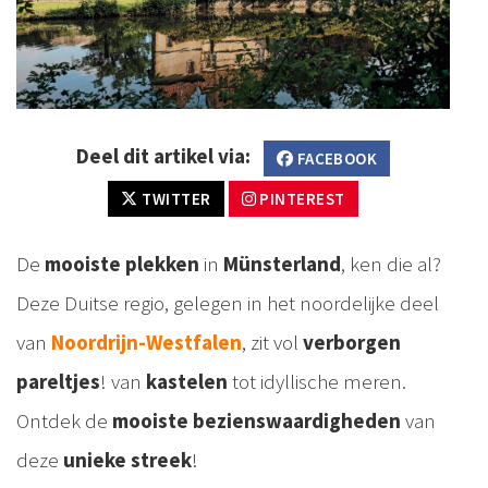
Deel dit artikel via:
FACEBOOK
TWITTER
PINTEREST
De
mooiste plekken
in
Münsterland
, ken die al?
Deze Duitse regio, gelegen in het noordelijke deel
van
Noordrijn-Westfalen
, zit vol
verborgen
pareltjes
! van
kastelen
tot idyllische meren.
Ontdek de
mooiste bezienswaardigheden
van
deze
unieke streek
!