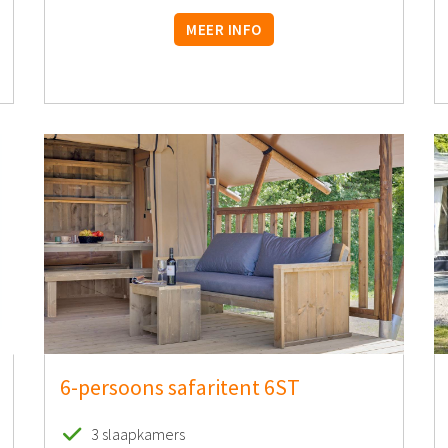
MEER INFO
6-persoons safaritent 6ST
3 slaapkamers