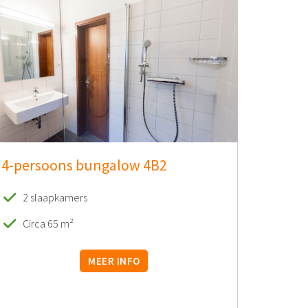
4-persoons bungalow 4B2
2 slaapkamers
Circa 65 m²
MEER INFO