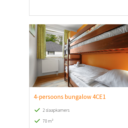
4-persoons bungalow 4CE1
2 slaapkamers
70 m²