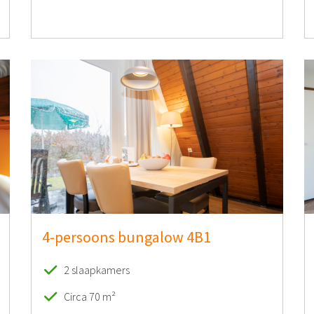
4-persoons bungalow 4B1
2 slaapkamers
Circa 70 m²