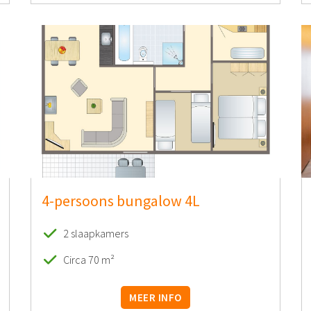
4-persoons bungalow 4L
2 slaapkamers
Circa 70 m²
MEER INFO