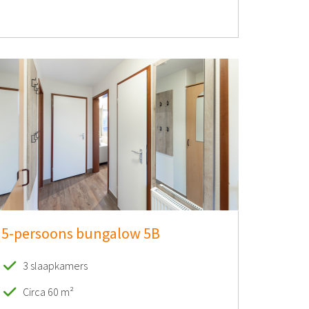
5-persoons bungalow 5B
3 slaapkamers
Circa 60 m²