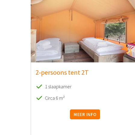
2-persoons tent 2T
1 slaapkamer
Circa 6 m²
MEER INFO