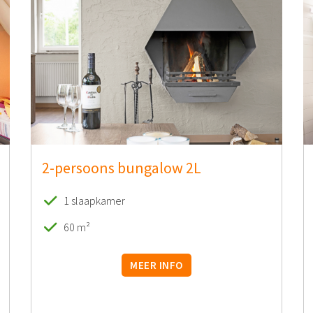
2-persoons bungalow 2L
1 slaapkamer
60 m²
MEER INFO