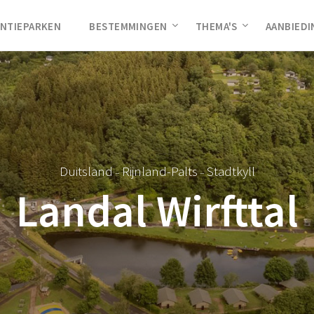
NTIEPARKEN
BESTEMMINGEN
THEMA'S
AANBIED
Duitsland
Rijnland-Palts
Stadtkyll
–
–
Landal Wirfttal