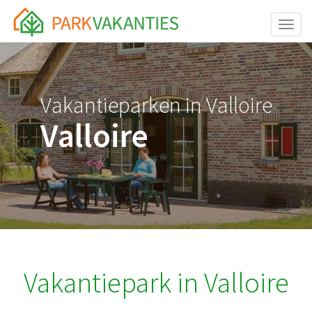
<body id="page-top">
Toggle
Vakantieparken in Valloire
Valloire
Vakantiepark in Valloire