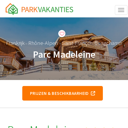
Togg
Frankrijk
Rhône-Alpen
Saint-François-Longchamp
–
–
Parc Madeleine
PRIJZEN & BESCHIKBAARHEID