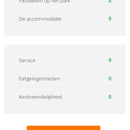
Faciliteiten op het park
8
De accommodatie
9
Service
9
Eetgelegenheden
0
Kindvriendelijkheid
8