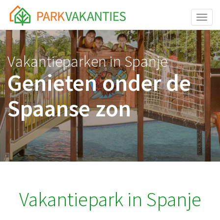
<body id="page-top">
Toggle
Vakantieparken in Spanje
Genieten onder de
Spaanse zon
Vakantiepark in Spanje