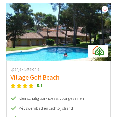
Spanje
Catalonië
-
Village Golf Beach
8.1
Kleinschalig park ideaal voor gezinnen
Mét zwembad én dichtbij strand