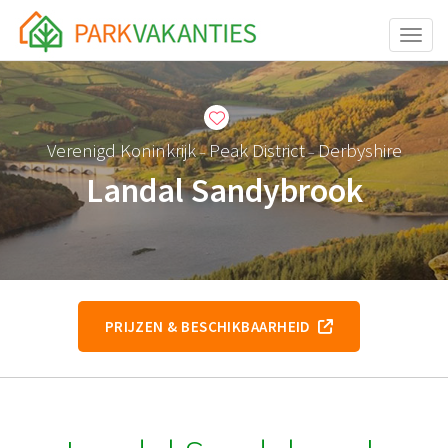
Toggle
Verenigd Koninkrijk
Peak District
Derbyshire
–
–
Landal Sandybrook
PRIJZEN & BESCHIKBAARHEID