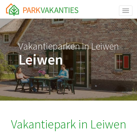
<body id="page-top">
Toggle
Vakantieparken in Leiwen
Leiwen
Vakantiepark in Leiwen