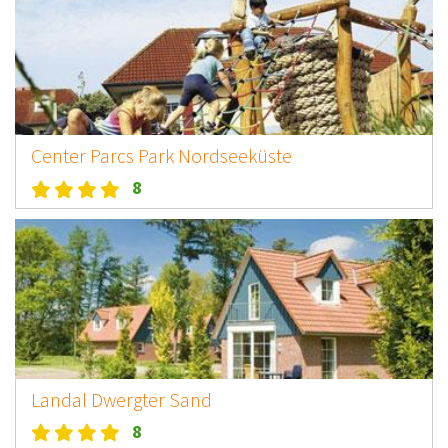
Center Parcs Park Nordseeküste
8
Landal Dwergter Sand
8