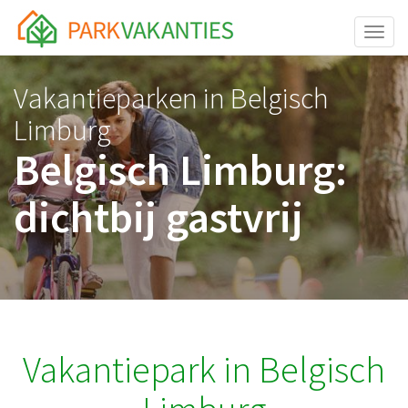
<body id="page-top">
Toggle
Vakantieparken in Belgisch
Limburg
Belgisch Limburg:
dichtbij gastvrij
Vakantiepark in Belgisch