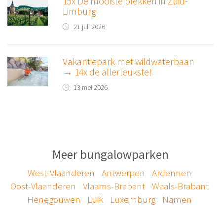
15x De mooiste plekken in Zuid-
Limburg
21 juli 2026
Vakantiepark met wildwaterbaan
→ 14x de allerleukste!
13 mei 2026
Meer bungalowparken
West-Vlaanderen
Antwerpen
Ardennen
Oost-Vlaanderen
Vlaams-Brabant
Waals-Brabant
Henegouwen
Luik
Luxemburg
Namen