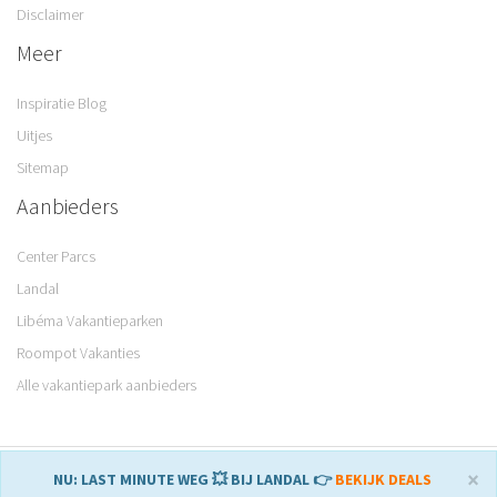
Disclaimer
Meer
Inspiratie Blog
Uitjes
Sitemap
Aanbieders
Center Parcs
Landal
Libéma Vakantieparken
Roompot Vakanties
Alle vakantiepark aanbieders
© 2008 – 2026 Parkvakanties. Gemaakt met
♥
in Sneek.
×
NU: LAST MINUTE WEG 💥 BIJ LANDAL 👉
BEKIJK DEALS