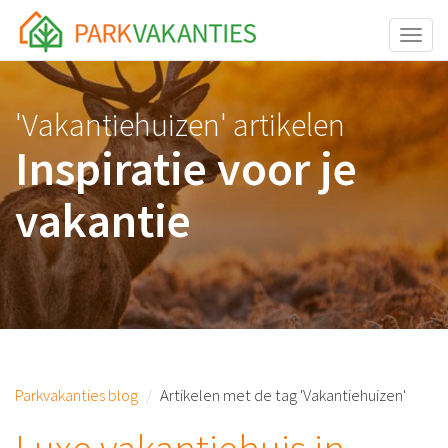
<body id="page-top">
Toggle
'Vakantiehuizen' artikelen
Inspiratie voor je
vakantie
Parkvakanties blog
Artikelen met de tag 'Vakantiehuizen'