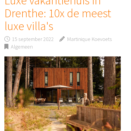
Luxe vakantiehuis in
Drenthe: 10x de meest
luxe villa's
15 september 2022
Martinique Koevoets
Algemeen