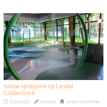
Nieuw spraypark op Landal
Coldenhove
31 juli 2023
Redactie
Landal GreenParks