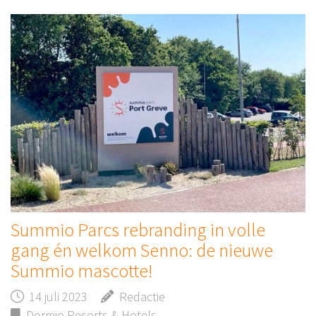
Summio Parcs rebranding in volle
gang én welkom Senno: de nieuwe
Summio mascotte!
14 juli 2023
Redactie
Dormio Resorts & Hotels