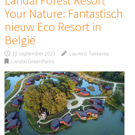
Landal Forest Resort
Your Nature: Fantastisch
nieuw Eco Resort in
België
12 september 2023
Laurens Taekema
Landal GreenParks