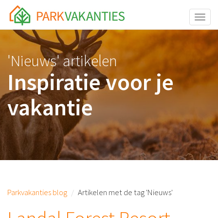
<body id="page-top">
Toggle
'Nieuws' artikelen
Inspiratie voor je
vakantie
Parkvakanties blog
Artikelen met de tag 'Nieuws'