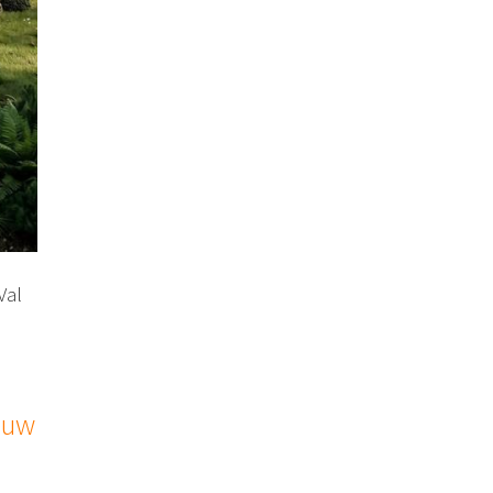
Val
euw