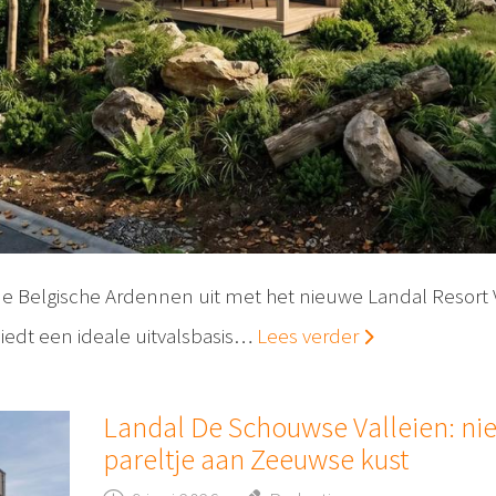
de Belgische Ardennen uit met het nieuwe Landal Resort 
iedt een ideale uitvalsbasis…
Lees verder
Landal De Schouwse Valleien: ni
pareltje aan Zeeuwse kust