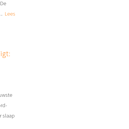
 De
e…
Lees
igt:
euwste
rd-
r slaap