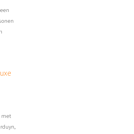
 een
rsonen
n
luxe
d met
erduyn,