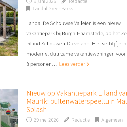
9 juni 2026
Redactie
Landal GreenParks
Landal De Schouwse Valleien is een nieuw
vakantiepark bij Burgh-Haamstede, op het Z
eiland Schouwen-Duiveland. Hier verblijf je in
moderne, duurzame vakantiewoningen voor 4
8 personen…
Lees verder
Nieuw op Vakantiepark Eiland va
Maurik: buitenwaterspeeltuin Ma
Splash
29 mei 2026
Redactie
Algemeen