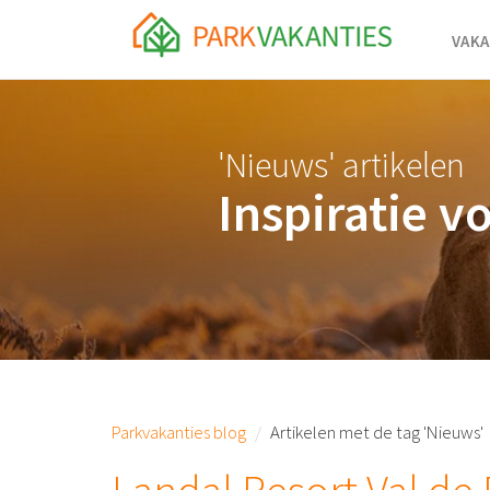
<body id="page-top">
VAKA
'Nieuws' artikelen
Inspiratie v
Parkvakanties blog
Artikelen met de tag 'Nieuws'