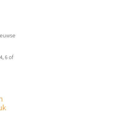
eeuwse
, 6 of
n
uk