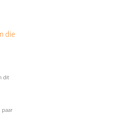
n die
 dit
n paar