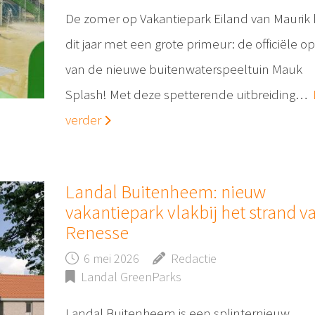
De zomer op Vakantiepark Eiland van Maurik 
dit jaar met een grote primeur: de officiële o
van de nieuwe buitenwaterspeeltuin Mauk
Splash! Met deze spetterende uitbreiding…
verder
Landal Buitenheem: nieuw
vakantiepark vlakbij het strand v
Renesse
6 mei 2026
Redactie
Landal GreenParks
Landal Buitenheem is een splinternieuw