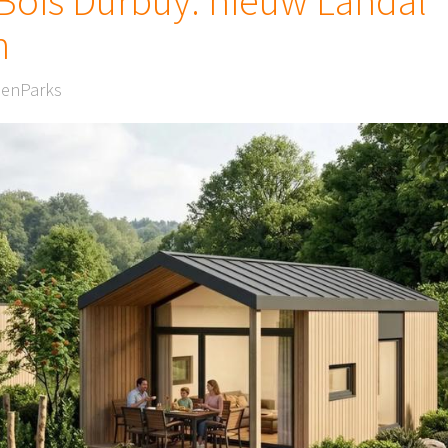
 Bois Durbuy: nieuw Landal
n
eenParks